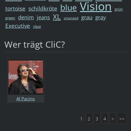
Vision
blue
tortoise
schildkröte
grün
XL
denim
jeans
grau
gray
green
smaragd
Executive
clear
Wer trägt CliC?
Al Pacino
1
2
3
4
>
>>