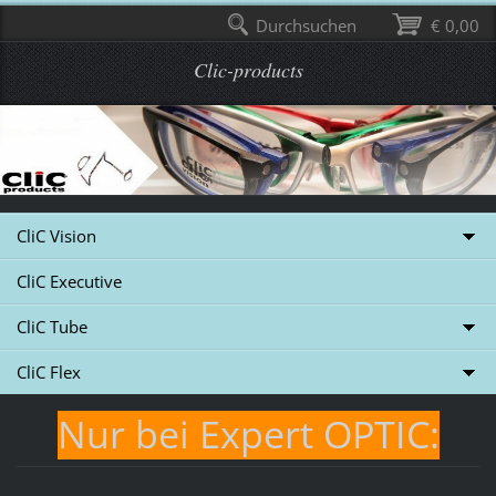
Durchsuchen
€ 0,00
Clic-products
CliC Vision
CliC Executive
CliC Tube
CliC Flex
Nur bei Expert OPTIC: