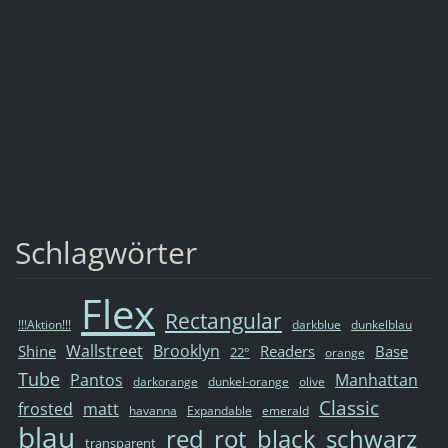
Schlagwörter
Flex
Rectangular
!!!Aktion!!!
darkblue
dunkelblau
Wallstreet
Brooklyn
Shine
Readers
Base
22°
orange
Tube
Pantos
Manhattan
darkorange
dunkel-orange
olive
Classic
frosted
matt
havanna
Expandable
emerald
blau
red
rot
black
schwarz
transparent