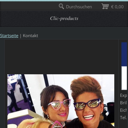
Durchsuchen
€ 0,00
Clic-products
Startseite
|
Kontakt
Exp
Bri
Eic
Tel.