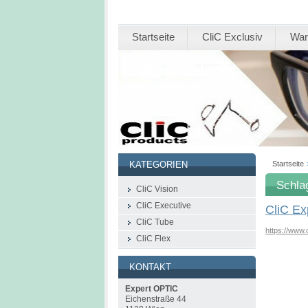
Startseite
CliC Exclusiv
War
Clic-products
Startseite
KATEGORIEN
Schla
CliC Vision
CliC Executive
CliC E
CliC Tube
https://www.
CliC Flex
KONTAKT
Expert OPTIC
Eichenstraße 44