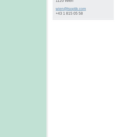
1120 Wien
wien@tso
ptik.com
+43 1 815 05 58