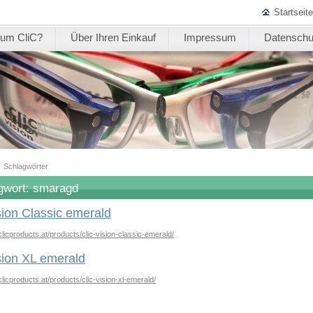
Startseite
um CliC?
Über Ihren Einkauf
Impressum
Datenschu
|
Schlagwörter
gwort: smaragd
sion Classic emerald
clicproducts.at/products/clic-vision-classic-emerald/
sion XL emerald
licproducts.at/products/clic-vision-xl-emerald/