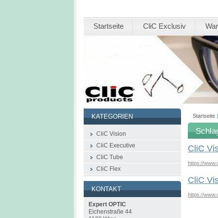
Startseite
CliC Exclusiv
War
Clic-products
Startseite
KATEGORIEN
Schla
CliC Vision
CliC Executive
CliC Vi
CliC Tube
https://www.
CliC Flex
CliC Vi
KONTAKT
https://www.c
Expert OPTIC
Eichenstraße 44