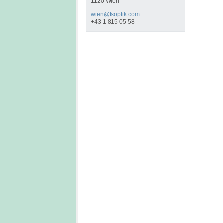
1120 Wien
wien@tso
ptik.com
+43 1 815 05 58