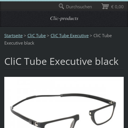
Durchsuchen
€ 0,00
Clic-products
Startseite
>
CliC Tube
>
CliC Tube Executive
>
CliC Tube
Executive black
CliC Tube Executive black