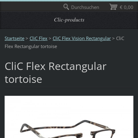
Durchsuchen
€ 0,00
Clic-products
Startseite
>
CliC Flex
>
CliC Flex Vision Rectangular
>
CliC
Flex Rectangular tortoise
CliC Flex Rectangular
tortoise