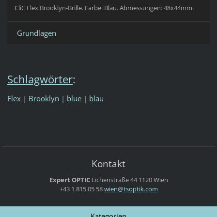
CliC Flex Brooklyn-Brille. Farbe: Blau.
Abmessungen:
48x44mm.
Grundlagen
Schlagwörter
:
Flex
|
Brooklyn
|
blue
|
blau
Kontakt
Expert OPTIC
Eichenstraße 44
1120 Wien
+43 1 815 05 58
wien@tso
ptik.com
Kategorien