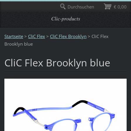
Durchsuchen
€ 0,00
Clic-products
Startseite
>
CliC Flex
>
CliC Flex Brooklyn
>
CliC Flex
Brooklyn blue
CliC Flex Brooklyn blue