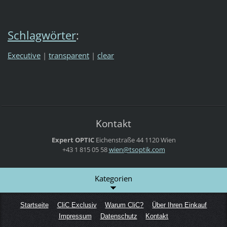
Schlagwörter
:
Executive
|
transparent
|
clear
Kontakt
Expert OPTIC
Eichenstraße 44
1120 Wien
+43 1 815 05 58
wien@tso
ptik.com
Kategorien
Startseite
CliC Exclusiv
Warum CliC?
Über Ihren Einkauf
Impressum
Datenschutz
Kontakt